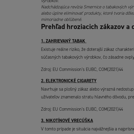
výrobkov.
Nadchádzajúca revízia Smernice o tabakových vý
alebo úplne eliminovať produkty, ktoré tvoria dôl
mimoriadne obľúbené.
Prehľad hroziacich zákazov a
1. ZAHRIEVANÝ TABAK
Existuje reálne riziko, že doterajší zákaz charakte
súčasných tabakových výrobkov, čo zásadne ovply
Zdroj: EU Commission’s EUBC, COM(2021)44
2. ELEKTRONICKÉ CIGARETY
Navrhuje sa plošný zákaz alebo výrazná nedostupn
užívateľov znamenalo stratu hlavného dôvodu, preč
Zdroj: EU Commission’s EUBC, COM(2021)44
3. NIKOTÍNOVÉ VRECÚŠKA
V tomto prípade je situácia najvážnejšia a najprís