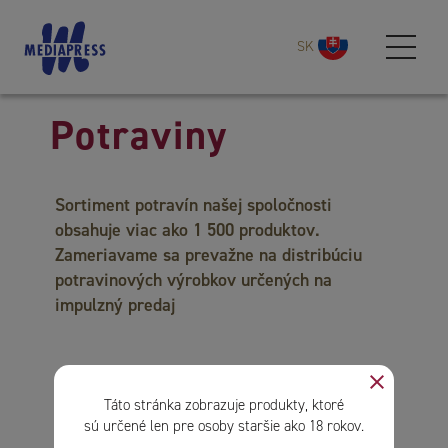
SK
Potraviny
Sortiment potravín našej spoločnosti
obsahuje viac ako 1 500 produktov.
Zameriavame sa prevažne na distribúciu
potravinových výrobkov určených na
impulzný predaj
close
Táto stránka zobrazuje produkty, ktoré
sú určené len pre osoby staršie ako 18 rokov.